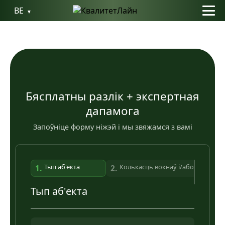
BE
Бясплатны разлік + экспертная
дапамога
Запоўніце форму ніжэй і мы звяжамся з вамі
Тып аб'екта
Колькасць вокнаў і/або дзвярэй
1.
2.
Тып аб'екта