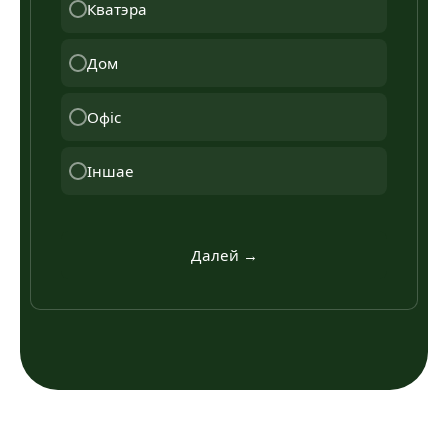
Кватэра
Дом
Офіс
Іншае
Далей →